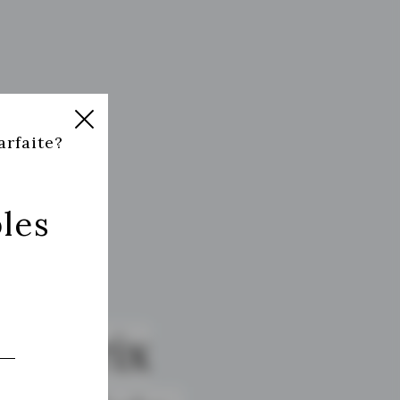
arfaite?
e
les
s à prix