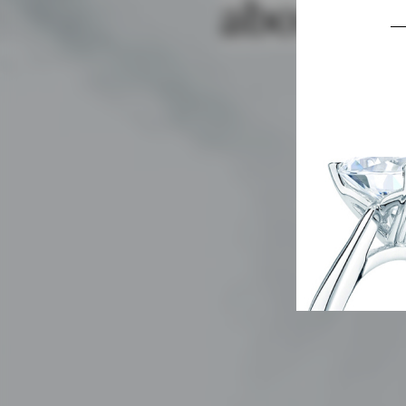
abordabl
VOIR 