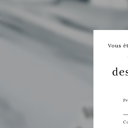
Vous êt
de
P
Votre 
C