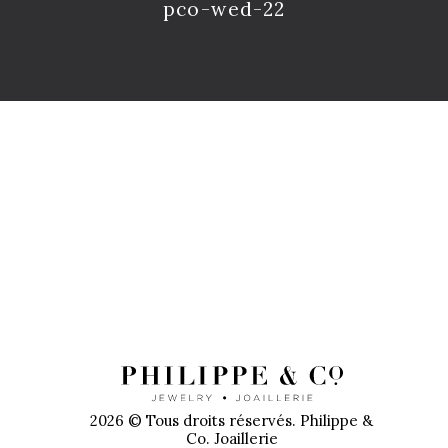
pco-wed-22
PR
2026 © Tous droits réservés. Philippe &
Co. Joaillerie