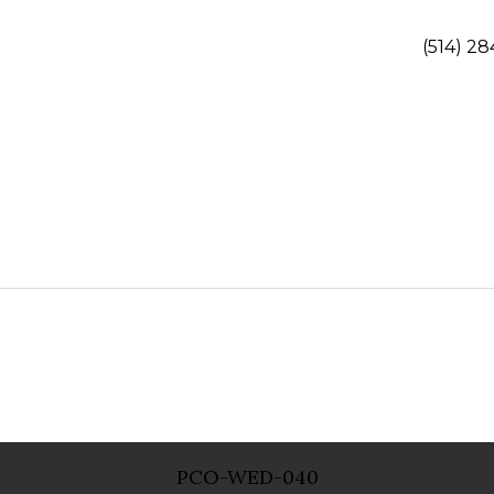
(514) 28
PCO-WED-040